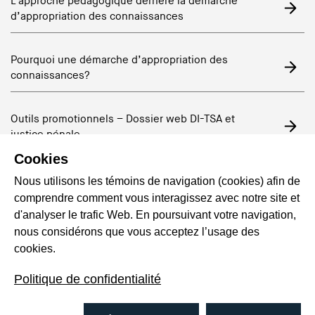
L’approche pédagogique derrière la démarche
d’appropriation des connaissances
Pourquoi une démarche d’appropriation des
connaissances?
Outils promotionnels – Dossier web DI-TSA et
justice pénale
Cookies
Faire partie du «monde»: favoriser le bien-être
Nous utilisons les témoins de navigation (cookies) afin de
par les rituels alimentaires
comprendre comment vous interagissez avec notre site et
d'analyser le trafic Web. En poursuivant votre navigation,
nous considérons que vous acceptez l’usage des
Saisir l’itinérance au prisme des ruptures
cookies.
sociales et des expériences de fragilisation
Politique de confidentialité
Trajectoires de sortie de violence conjugale des
femmes en situation de handicap : une analyse