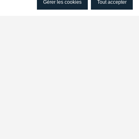
Gérer les cookies
Tout accepter
TÉLÉCHARGER LA REVUE
Télécharger (.PDF)
AUTRES NUMÉROS PARUS
Soins et pouvoirs
(Vol.
13
• Numéro
2
)
Assistances contrôlées
(Vol.
13
• Numéro
1
)
Au prisme du genre
(Vol.
12
• Numéro
2
)